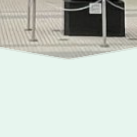
愉翠苑
愉翠苑位於沙田小瀝源牛皮沙街，為香港房屋
委員會「居者有其屋」之住宅發展項目之一，
屋苑佔地逾 59,800平方米，全苑有十六座
「康和式」住宅大廈，共有住宅單位 4,176