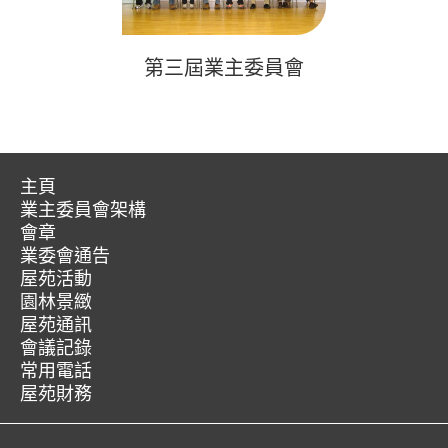
第三屆業主委員會
主頁
業主委員會架構
愉
會章
第
翠
業委會通告
愉
十
苑
屋苑活動
聯
翠
六
園林景緻
絡
苑
屋苑通訊
屆
我
會議記錄
資
沙
常用電話
們
訊
田
屋苑財務
區
優