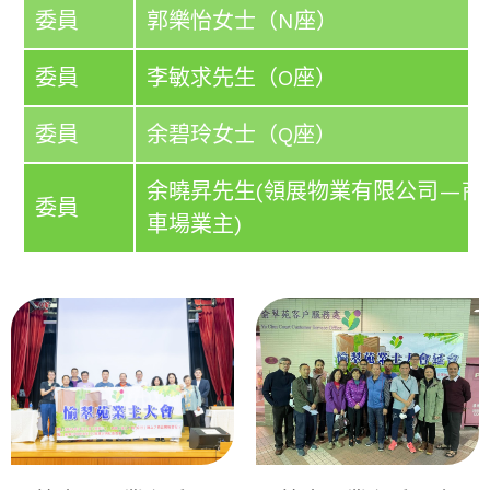
委員
郭樂怡女士（N座）
委員
李敏求先生（O座）
委員
余碧玲女士（Q座）
余曉昇先生(領展物業有限公司—商
委員
車場業主)