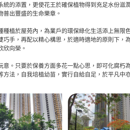
系統的添置，更使花王於確保植物得到充足水份滋
物普出豐盛的生命樂章。
種種植於屋苑內，為業戶的環保綠化生活添上無限
雙巧手，再配以精心構思，於適時適地的原則下，
欣欣向榮。
玩意。只要於保養方面多花一點心思，即可化腐朽
等方法，自我培植幼苗，實行自給自足，於平凡中