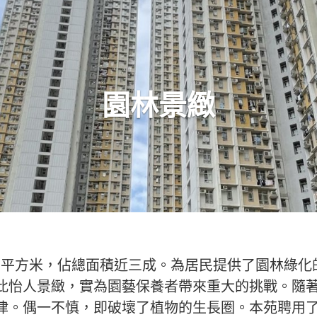
園林景緻
,000平方米，佔總面積近三成。為居民提供了園林
此怡人景緻，實為園藝保養者帶來重大的挑戰。隨
律。偶一不慎，即破壞了植物的生長圈。本苑聘用