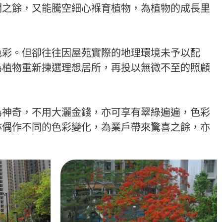
潤之餘，又能騰空細心褓育植物，為植物的成長里
色彩。但卻往往因屋苑實際的地理環境未予以配
為植物重新揀選理想居所，再投以無微不至的照顧
為神奇，不用大灑金錢，亦可享有翠綠遍遍，色彩
亦偶作不同的色彩變化，為業戶帶來驚喜之餘，亦