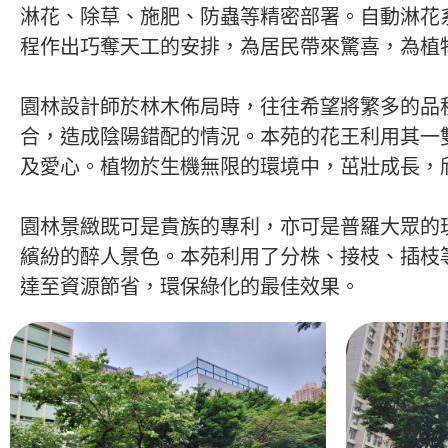
淋花、除草、施肥、防蟲等精密部署。自動淋花
程作出巧奪天工的安排，為居民帶來驚喜，為植
園林設計師於林木佈局時，往往希望將繁多的品
合，造成陰陽錯配的情況。本苑的花王利用其一
及愛心。植物於生機無限的環境中，茁壯成長，
園林景緻既可是貴族的專利，亦可是普羅大眾的
繽紛的醉人景色。本苑利用了分株、接枝、插枝
達至資源節省，環保綠化的最佳效果。