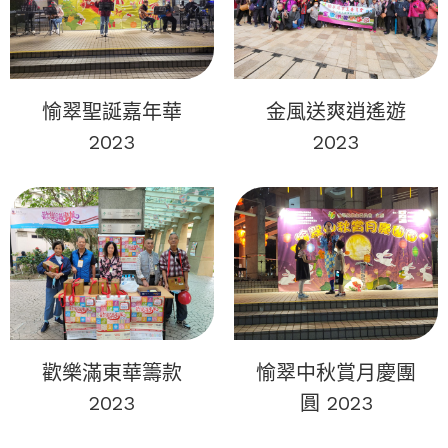
愉翠聖誕嘉年華
金風送爽逍遙遊
2023
2023
歡樂滿東華籌款
愉翠中秋賞月慶團
2023
圓 2023