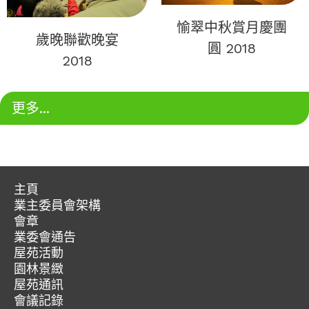
愉翠中秋賞月慶團
歲晚聯歡晚宴
圓 2018
2018
更多...
主頁
業主委員會架構
愉
會章
第
翠
業委會通告
愉
十
苑
屋苑活動
聯
翠
六
園林景緻
絡
苑
屋苑通訊
屆
我
會議記錄
資
沙