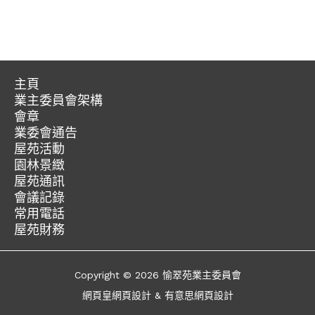
主頁
業主委員會架構
愉
會章
第
翠
業委會通告
愉
十
苑
屋苑活動
聯
翠
六
園林景緻
絡
苑
屋苑通訊
屆
我
會議記錄
資
沙
常用電話
們
訊
田
屋苑財務
區
優
Copyright © 2026 愉翠苑業主委員會
質
大
網頁皇網頁設計
&
有意思網頁設計